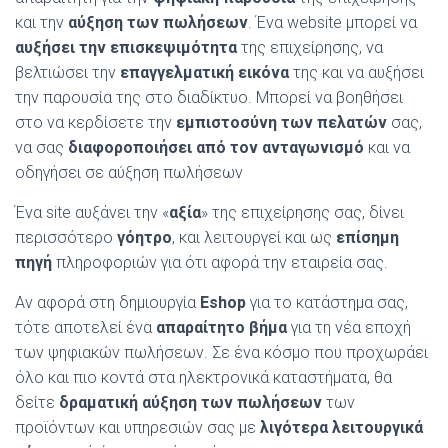
και την
αύξηση των πωλήσεων
. Ένα website μπορεί να
αυξήσει την επισκεψιμότητα
της επιχείρησης, να
βελτιώσει την
επαγγελματική εικόνα
της και να αυξήσει
την παρουσία της στο διαδίκτυο. Μπορεί να βοηθήσει
στο να κερδίσετε την
εμπιστοσύνη των πελατών
σας,
να σας
διαφοροποιήσει από τον ανταγωνισμό
και να
οδηγήσει σε αύξηση πωλήσεων
Ένα site αυξάνει την «
αξία
» της επιχείρησης σας, δίνει
περισσότερο
γόητρο
, και λειτουργεί και ως
επίσημη
πηγή
πληροφοριών για ότι αφορά την εταιρεία σας.
Αν αφορά στη δημιουργία
Eshop
για το κατάστημα σας,
τότε αποτελεί ένα
απαραίτητο βήμα
για τη νέα εποχή
των ψηφιακών πωλήσεων. Σε ένα κόσμο που προχωράει
όλο και πιο κοντά στα ηλεκτρονικά καταστήματα, θα
δείτε
δραματική αύξηση των πωλήσεων
των
προϊόντων και υπηρεσιών σας με
λιγότερα λειτουργικά