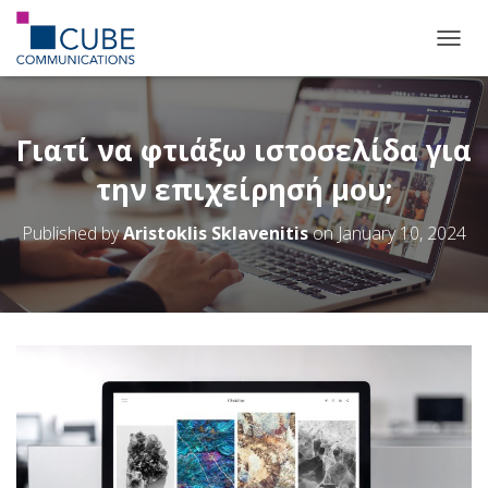
T
O
G
G
L
Γιατί να φτιάξω ιστοσελίδα για
E
την επιχείρησή μου;
N
A
V
Published by
Aristoklis Sklavenitis
on
January 10, 2024
I
G
A
T
I
O
N