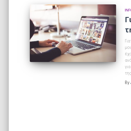
IN
Γ
τ
Για
μου
έχ
ανά
για
τη
By