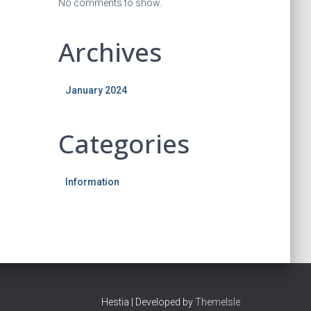
No comments to show.
Archives
January 2024
Categories
Information
Hestia | Developed by
ThemeIsle